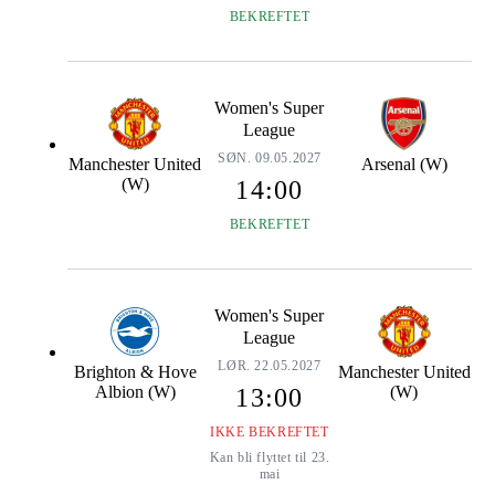
BEKREFTET
Women's Super
League
SØN. 09.05.2027
Manchester United
Arsenal (W)
(W)
14:00
BEKREFTET
Women's Super
League
LØR. 22.05.2027
Brighton & Hove
Manchester United
Albion (W)
(W)
13:00
IKKE BEKREFTET
Kan bli flyttet til 23.
mai