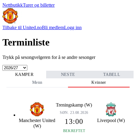
Nettbutikk
Turer og billetter
Tilbake til United.no
Bli medlem
Logg inn
Terminliste
Trykk på sesongvelgeren for å se andre sesonger
KAMPER
NESTE
TABELL
Menn
Kvinner
Treningskamp (W)
SØN. 23.08.2026
13:00
Manchester United
Liverpool (W)
(W)
BEKREFTET